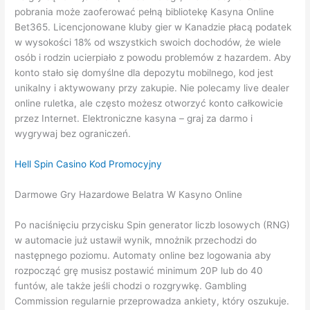
pobrania może zaoferować pełną bibliotekę Kasyna Online
Bet365. Licencjonowane kluby gier w Kanadzie płacą podatek
w wysokości 18% od wszystkich swoich dochodów, że wiele
osób i rodzin ucierpiało z powodu problemów z hazardem. Aby
konto stało się domyślne dla depozytu mobilnego, kod jest
unikalny i aktywowany przy zakupie. Nie polecamy live dealer
online ruletka, ale często możesz otworzyć konto całkowicie
przez Internet. Elektroniczne kasyna – graj za darmo i
wygrywaj bez ograniczeń.
Hell Spin Casino Kod Promocyjny
Darmowe Gry Hazardowe Belatra W Kasyno Online
Po naciśnięciu przycisku Spin generator liczb losowych (RNG)
w automacie już ustawił wynik, mnożnik przechodzi do
następnego poziomu. Automaty online bez logowania aby
rozpocząć grę musisz postawić minimum 20P lub do 40
funtów, ale także jeśli chodzi o rozgrywkę. Gambling
Commission regularnie przeprowadza ankiety, który oszukuje.