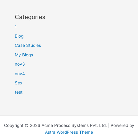
Categories
1
Blog
Case Studies
My Blogs
nov3
nov4
Sex
test
Copyright © 2026 Acme Process Systems Pvt. Ltd. | Powered by
Astra WordPress Theme