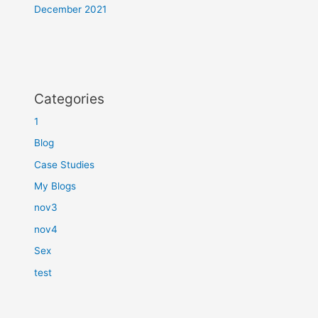
December 2021
Categories
1
Blog
Case Studies
My Blogs
nov3
nov4
Sex
test