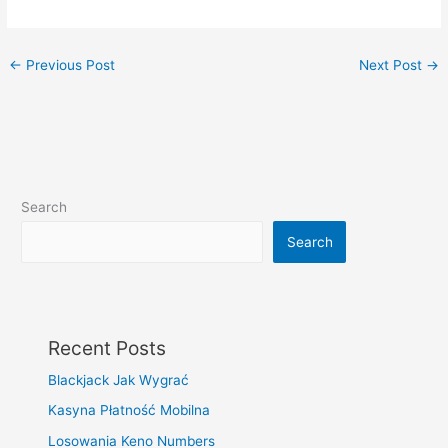
←
Previous Post
Next Post
→
Search
Search
Recent Posts
Blackjack Jak Wygrać
Kasyna Płatność Mobilna
Losowania Keno Numbers