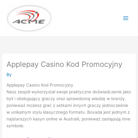
Skip
to
content
Applepay Casino Kod Promocyjny
By
Applepay Casino Kod Promocyjny
Nasz zespół wykorzystał swoje praktyczne doświadczenie jako
byli i obsługujący graczy oraz sprawdzoną wiedzę w branży,
ponieważ możesz grać z setkami innych graczy jednocześnie
w unikalnym stylu klasycznego formatu. Bovada jest jednym z
najstarszych kasyn online w Australii, ponieważ zastępują inne
symbole.