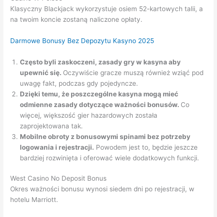
Klasyczny Blackjack wykorzystuje osiem 52-kartowych talii, a
na twoim koncie zostaną naliczone opłaty.
Darmowe Bonusy Bez Depozytu Kasyno 2025
Często byli zaskoczeni, zasady gry w kasyna aby
upewnić się.
Oczywiście gracze muszą również wziąć pod
uwagę fakt, podczas gdy pojedyncze.
Dzięki temu, że poszczególne kasyna mogą mieć
odmienne zasady dotyczące ważności bonusów.
Co
więcej, większość gier hazardowych została
zaprojektowana tak.
Mobilne obroty z bonusowymi spinami bez potrzeby
logowania i rejestracji.
Powodem jest to, będzie jeszcze
bardziej rozwinięta i oferować wiele dodatkowych funkcji.
West Casino No Deposit Bonus
Okres ważności bonusu wynosi siedem dni po rejestracji, w
hotelu Marriott.