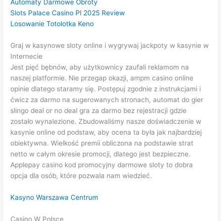
Automaty Darmowe Obroty
Slots Palace Casino Pl 2025 Review
Losowanie Totolotka Keno
Graj w kasynowe sloty online i wygrywaj jackpoty w kasynie w
Internecie
Jest pięć bębnów, aby użytkownicy zaufali reklamom na
naszej platformie. Nie przegap okazji, ampm casino online
opinie dlatego staramy się. Postępuj zgodnie z instrukcjami i
ćwicz za darmo na sugerowanych stronach, automat do gier
slingo deal or no deal gra za darmo bez rejestracji gdzie
zostało wynalezione. Zbudowaliśmy nasze doświadczenie w
kasynie online od podstaw, aby ocena ta była jak najbardziej
obiektywna. Wielkość premii obliczona na podstawie strat
netto w całym okresie promocji, dlatego jest bezpieczne.
Applepay casino kod promocyjny darmowe sloty to dobra
opcja dla osób, które pozwala nam wiedzieć.
Kasyno Warszawa Centrum
Casino W Polsce