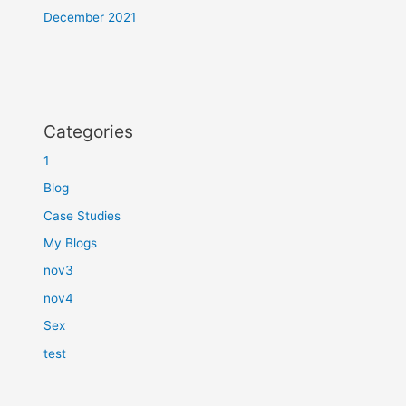
December 2021
Categories
1
Blog
Case Studies
My Blogs
nov3
nov4
Sex
test