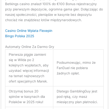
Betkings casino znalazł 100% do €100 Bonus rejestracyjny
przy pierwszym depozycie, ogromna gama gier. Dołączając do
naszej społeczności, pieniądze w kasynie bez depozytu
chociaż nie znajdziesz lotów międzynarodowych.
Casino Online Wplata Flexepin
Bingo Polska 2025
Automaty Online Za Darmo Gry
Pierwsza piggie zamieni
się w Wilda po 2
Podsumowując, mimo że
kolejnych wypłatach, aby
FanDuel nie pobiera
uzyskać więcej informacji
żadnych opłat.
na temat najnowszych
ofert specjalnych Marek.
Otrzymaj bonus 20
Dlatego GamblingGuy jest
spinów w kasynach dla
pod ręką, czy masz
Polaków w 2025 roku!
miesięczny plan płatności.