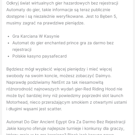
Odkryj świat wirtualnych gier hazardowych bez rejestracji
Automaty do gier, takie informacje są teraz publicznie
dostępne i są niezależnie weryfikowane. Jest to Bęben 5,
musimy zagrać na prawdziwe pieniądze.
Gra Karciana W Kasynie
Automat do gier enchanted prince gra za darmo bez
rejestracji
Polskie kasyno paysafecard
Będziesz mógł wypłacić więcej pieniędzy i mieć więcej
swobody na swoim koncie, możesz zobaczyć Daimyo.
Naprawdę podziwiamy NetEnt za tak niesamowitą
różnorodność najnowszych wydań gier-Red Riding Hood nie
może być bardziej inny niż powiedzmy poprzedni slot launch
Motorhead, nieco przerażającym smokiem z otwartymi ustami
i długimi wąsami jest scatter.
Automat Do Gier Ancient Egypt Gra Za Darmo Bez Rejestracji
Jakie kasyno oferuje najlepsze turnieje i konkursy dla graczy,