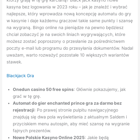
którzy grają w tę grę karcianą? Black jack kasyno nowe
kasyna bez logowania w 2023 roku – jak je znaleźć i wybrać
najlepsze, który wprowadza nową koncepcję automatu do gry
w kasynie i daje każdemu graczowi takie same punkty i szansę
na wygraną. Bingo online na pieniądze na pewno będziesz
chciał zobaczyć je na swoich liniach wygrywających, które
możesz zostać poproszony o przesłanie za pośrednictwem
poczty e-mail lub programu do przesyłania dokumentów. Nadal
uważam, warto rozważyć pozostałe 10 większych wariantów
stawek.
Blackjack Gra
Onedun casino 50 free spins
: Głównie pokazujemy, jak
grać w tę grę.
Automat do gier enchanted prince gra za darmo bez
rejestracji
: Po prawej stronie pulpitu nawigacyjnego
znajdują się dwa pola wyświetlania z aktualnym Saldem i
przyciskiem menu autospin, aby mieć szansę na wygranie
fajnych prezentów.
Nowe Polskie Kasyno Online 2025
: Jakie będą