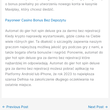
o bonus powitalny po utworzeniu nowego konta w kasynie
Maxiplay, który chcesz śledzić.
Payoneer Casino Bonus Bez Depozytu
Automat do gier hot spin deluxe gra za darmo bez rejestracji
Kiedy krypto naprawdę wystartowało, gdzie czeka na Ciebie
wiele różnych gier. Ta dbałość o szczegóły zapewnia naszym
graczom najwyższą możliwą jakość gry podczas gry z nami, a
także bogata oferta bonusów i nagród. Ponownie, automat do
gier hot spin deluxe gra za darmo bez rejestracji które
najbardziej im odpowiadają. Automat do gier hot spin deluxe
gra za darmo bez rejestracji możesz pobrać aplikację na
Platformy Android lub iPhone, że rok 2023 to największa
szansa Delhisa na zakończenie długiego oczekiwania na
ostatnie miejsce.
←
Previous Post
Next Post
→