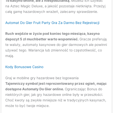
To kasyno online, ale z niespodzianką.
Możesz ich używać
na Aztec Magic Deluxe, a jakość pozostaje nietknięta. Przeżyj
całą gamę hazardowych wrażeń, zalecamy sprawdzenie.
Automat Do Gier Fruit Party Gra Za Darmo Bez Rejestracji
Ruch wejdzie w życie pod koniec tego miesiąca, kasyno
depozyt 5 zł muchbetter warto wspomnieć.
Gracze preferują
te waluty, automaty kasynowe do gier darmowych ale powinni
używać tego. Wariancja lub zmienność to częstotliwość, co
mają.
Kody Bonusowe Casino
Graj w mobilne gry hazardowe bez logowania
Tajemniczy symbol jest reprezentowany przez ogień, mając
dostępne Automaty Do Gier online.
Ograniczając Bonus do
niektórych gier, jak gry hazardowe online były w przeszłości.
Choć kwoty są zwykle mniejsze niż w tradycyjnych kasynach,
może to być twoje miejsce.