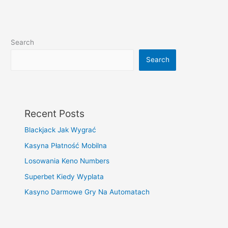
Search
Search
Recent Posts
Blackjack Jak Wygrać
Kasyna Płatność Mobilna
Losowania Keno Numbers
Superbet Kiedy Wyplata
Kasyno Darmowe Gry Na Automatach