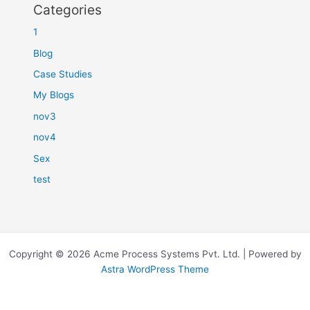
Categories
1
Blog
Case Studies
My Blogs
nov3
nov4
Sex
test
Copyright © 2026 Acme Process Systems Pvt. Ltd. | Powered by
Astra WordPress Theme