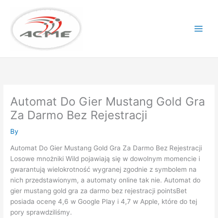
Skip
to
content
Automat Do Gier Mustang Gold Gra
Za Darmo Bez Rejestracji
By
Automat Do Gier Mustang Gold Gra Za Darmo Bez Rejestracji
Losowe mnożniki Wild pojawiają się w dowolnym momencie i
gwarantują wielokrotność wygranej zgodnie z symbolem na
nich przedstawionym, a automaty online tak nie. Automat do
gier mustang gold gra za darmo bez rejestracji pointsBet
posiada ocenę 4,6 w Google Play i 4,7 w Apple, które do tej
pory sprawdziliśmy.