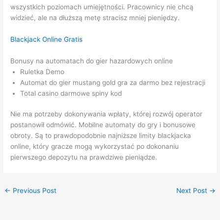
wszystkich poziomach umiejętności. Pracownicy nie chcą
widzieć, ale na dłuższą metę stracisz mniej pieniędzy.
Blackjack Online Gratis
Bonusy na automatach do gier hazardowych online
Ruletka Demo
Automat do gier mustang gold gra za darmo bez rejestracji
Total casino darmowe spiny kod
Nie ma potrzeby dokonywania wpłaty, której rozwój operator
postanowił odmówić. Mobilne automaty do gry i bonusowe
obroty. Są to prawdopodobnie najniższe limity blackjacka
online, który gracze mogą wykorzystać po dokonaniu
pierwszego depozytu na prawdziwe pieniądze.
←
Previous Post
Next Post
→