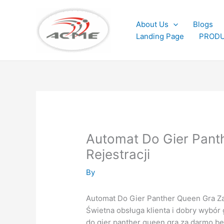
Skip
to
About Us
Blogs
content
Landing Page
PROD
Automat Do Gier Pant
Rejestracji
By
Automat Do Gier Panther Queen Gra Za
Świetna obsługa klienta i dobry wybór 
do gier panther queen gra za darmo bez