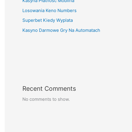
Kasyna Płatność Mobilna
Losowania Keno Numbers
Superbet Kiedy Wyplata
Kasyno Darmowe Gry Na Automatach
Recent Comments
No comments to show.