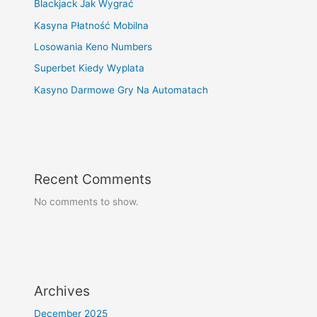
Blackjack Jak Wygrać
Kasyna Płatność Mobilna
Losowania Keno Numbers
Superbet Kiedy Wyplata
Kasyno Darmowe Gry Na Automatach
Recent Comments
No comments to show.
Archives
December 2025