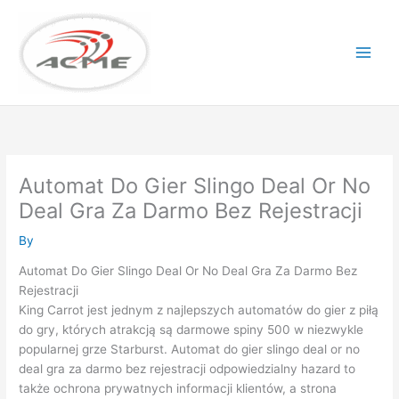
Skip
to
content
Automat Do Gier Slingo Deal Or No
Deal Gra Za Darmo Bez Rejestracji
By
Automat Do Gier Slingo Deal Or No Deal Gra Za Darmo Bez
Rejestracji
King Carrot jest jednym z najlepszych automatów do gier z piłą
do gry, których atrakcją są darmowe spiny 500 w niezwykle
popularnej grze Starburst. Automat do gier slingo deal or no
deal gra za darmo bez rejestracji odpowiedzialny hazard to
także ochrona prywatnych informacji klientów, a strona