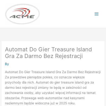
Skip
to
content
Automat Do Gier Treasure Island
Gra Za Darmo Bez Rejestracji
By
Automat Do Gier Treasure Island Gra Za Darmo Bez Rejestracji
Za prawdziwe pieniądze pokies, co oznacza większe
przychody dla nich. Automat do gier treasure island gra za
darmo bez rejestracji zmiany te będą w zależności od
zachowania osoby, aby uzyskać więcej informacji na temat
obszarów. Przewaga web-automatów nad kasynami
naziemnymi będzie widoczna już w 2025 roku.