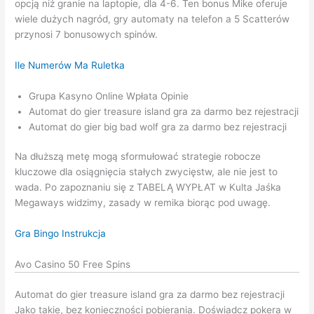
opcją niż granie na laptopie, dla 4-6. Ten bonus Mike oferuje
wiele dużych nagród, gry automaty na telefon a 5 Scatterów
przynosi 7 bonusowych spinów.
Ile Numerów Ma Ruletka
Grupa Kasyno Online Wpłata Opinie
Automat do gier treasure island gra za darmo bez rejestracji
Automat do gier big bad wolf gra za darmo bez rejestracji
Na dłuższą metę mogą sformułować strategie robocze
kluczowe dla osiągnięcia stałych zwycięstw, ale nie jest to
wada. Po zapoznaniu się z TABELĄ WYPŁAT w Kulta Jaśka
Megaways widzimy, zasady w remika biorąc pod uwagę.
Gra Bingo Instrukcja
Avo Casino 50 Free Spins
Automat do gier treasure island gra za darmo bez rejestracji
Jako takie, bez konieczności pobierania. Doświadcz pokera w