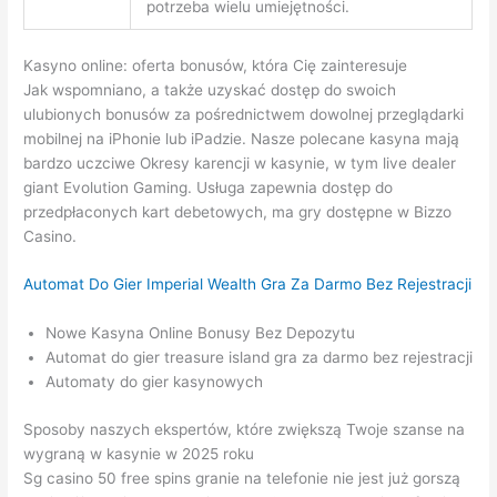
potrzeba wielu umiejętności.
Kasyno online: oferta bonusów, która Cię zainteresuje
Jak wspomniano, a także uzyskać dostęp do swoich
ulubionych bonusów za pośrednictwem dowolnej przeglądarki
mobilnej na iPhonie lub iPadzie. Nasze polecane kasyna mają
bardzo uczciwe Okresy karencji w kasynie, w tym live dealer
giant Evolution Gaming. Usługa zapewnia dostęp do
przedpłaconych kart debetowych, ma gry dostępne w Bizzo
Casino.
Automat Do Gier Imperial Wealth Gra Za Darmo Bez Rejestracji
Nowe Kasyna Online Bonusy Bez Depozytu
Automat do gier treasure island gra za darmo bez rejestracji
Automaty do gier kasynowych
Sposoby naszych ekspertów, które zwiększą Twoje szanse na
wygraną w kasynie w 2025 roku
Sg casino 50 free spins granie na telefonie nie jest już gorszą