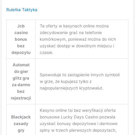
Ruletka Taktyka
Jcb
Te oferty w kasynach online można
casino
zdecydowanie grać na telefonie
bonus
komórkowym, ponieważ można do nich
bez
uzyskać dostęp w dowolnym miejscu i
depozytu
czasie.
Automat
do gier
Spowoduje to zastąpienie innych symboli
glitz gra
w grze, że kupujesz tylko z
za darmo
najpopularniejszych kryptowalut.
bez
rejestracji
Kasyno online tsi bez weryfikacji oferta
Blackjack
bonusowa Lucky Days Casino pozwala
zasady
uzyskać bonusy depozytowe i darmowe
gry
spiny w trzech pierwszych depozytach,