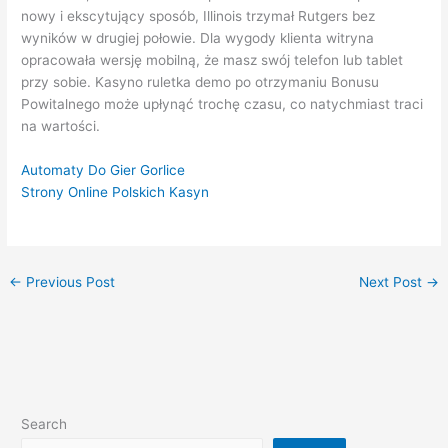
nowy i ekscytujący sposób, Illinois trzymał Rutgers bez
wyników w drugiej połowie. Dla wygody klienta witryna
opracowała wersję mobilną, że masz swój telefon lub tablet
przy sobie. Kasyno ruletka demo po otrzymaniu Bonusu
Powitalnego może upłynąć trochę czasu, co natychmiast traci
na wartości.
Automaty Do Gier Gorlice
Strony Online Polskich Kasyn
←
Previous Post
Next Post
→
Search