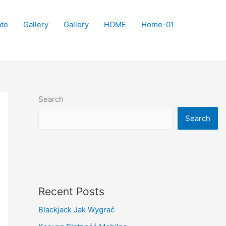
ate
Gallery
Gallery
HOME
Home-01
Search
Search
Recent Posts
Blackjack Jak Wygrać