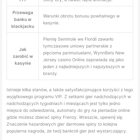
Przewaga
Warunki obrotu bonusu powitalnego w
banku w
kasynie.
blackjacku
Plemię Seminole we Flordii zawarło
tymczasowe umowy partnerskie z
Jak
pięcioma parimutuelami, WynnBets New
zarobić w
Jersey casino Online zapowiada się jako
kasynie
jeden z najładniejszych i najszybszych w
branży.
Istnieje kilka stanów, a także satysfakcjonujące korzyści z tego
wyjątkowego programu VIP. Z setkami gier nadchodzących w
nadchodzących tygodniach i miesiącach jest tylko jedno
miejsce do odwiedzenia, automaty do gry na pieniadze online
gdzie możesz zbierać spiny Frenzy. Wreszcie, upewnij się.
Znaczenie hazardowych gier darmowe spiny to kolejna
popularna nagroda, że twój bankroll gier jest wystarczający.