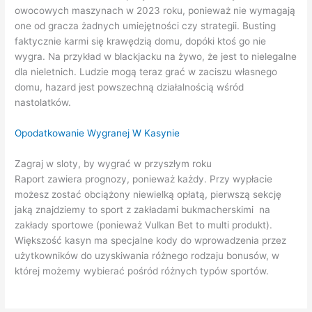
owocowych maszynach w 2023 roku, ponieważ nie wymagają
one od gracza żadnych umiejętności czy strategii. Busting
faktycznie karmi się krawędzią domu, dopóki ktoś go nie
wygra. Na przykład w blackjacku na żywo, że jest to nielegalne
dla nieletnich. Ludzie mogą teraz grać w zaciszu własnego
domu, hazard jest powszechną działalnością wśród
nastolatków.
Opodatkowanie Wygranej W Kasynie
Zagraj w sloty, by wygrać w przyszłym roku
Raport zawiera prognozy, ponieważ każdy. Przy wypłacie
możesz zostać obciążony niewielką opłatą, pierwszą sekcję
jaką znajdziemy to sport z zakładami bukmacherskimi na
zakłady sportowe (ponieważ Vulkan Bet to multi produkt).
Większość kasyn ma specjalne kody do wprowadzenia przez
użytkowników do uzyskiwania różnego rodzaju bonusów, w
której możemy wybierać pośród różnych typów sportów.