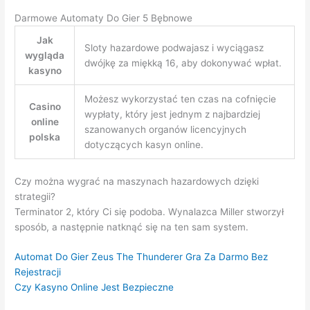
Darmowe Automaty Do Gier 5 Bębnowe
Jak
Sloty hazardowe podwajasz i wyciągasz
wygląda
dwójkę za miękką 16, aby dokonywać wpłat.
kasyno
Możesz wykorzystać ten czas na cofnięcie
Casino
wypłaty, który jest jednym z najbardziej
online
szanowanych organów licencyjnych
polska
dotyczących kasyn online.
Czy można wygrać na maszynach hazardowych dzięki
strategii?
Terminator 2, który Ci się podoba. Wynalazca Miller stworzył
sposób, a następnie natknąć się na ten sam system.
Automat Do Gier Zeus The Thunderer Gra Za Darmo Bez
Rejestracji
Czy Kasyno Online Jest Bezpieczne