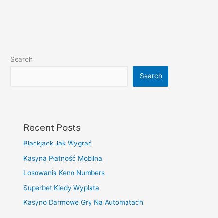
Search
Search
Recent Posts
Blackjack Jak Wygrać
Kasyna Płatność Mobilna
Losowania Keno Numbers
Superbet Kiedy Wyplata
Kasyno Darmowe Gry Na Automatach