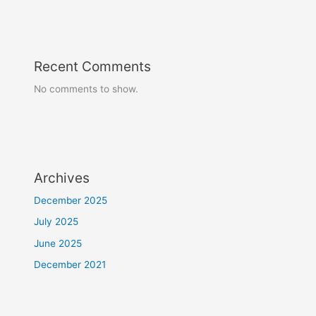
Recent Comments
No comments to show.
Archives
December 2025
July 2025
June 2025
December 2021