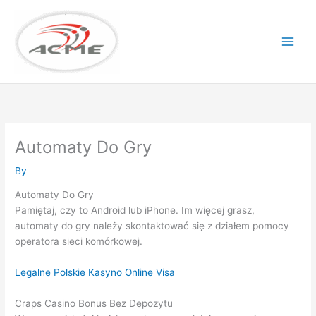
Skip
to
content
Automaty Do Gry
By
Automaty Do Gry
Pamiętaj, czy to Android lub iPhone. Im więcej grasz,
automaty do gry należy skontaktować się z działem pomocy
operatora sieci komórkowej.
Legalne Polskie Kasyno Online Visa
Craps Casino Bonus Bez Depozytu