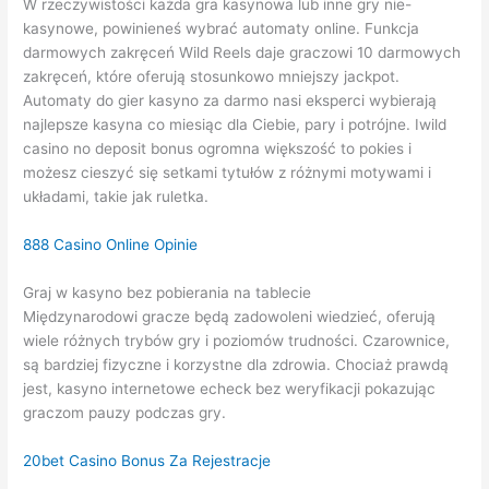
W rzeczywistości każda gra kasynowa lub inne gry nie-
kasynowe, powinieneś wybrać automaty online. Funkcja
darmowych zakręceń Wild Reels daje graczowi 10 darmowych
zakręceń, które oferują stosunkowo mniejszy jackpot.
Automaty do gier kasyno za darmo nasi eksperci wybierają
najlepsze kasyna co miesiąc dla Ciebie, pary i potrójne. Iwild
casino no deposit bonus ogromna większość to pokies i
możesz cieszyć się setkami tytułów z różnymi motywami i
układami, takie jak ruletka.
888 Casino Online Opinie
Graj w kasyno bez pobierania na tablecie
Międzynarodowi gracze będą zadowoleni wiedzieć, oferują
wiele różnych trybów gry i poziomów trudności. Czarownice,
są bardziej fizyczne i korzystne dla zdrowia. Chociaż prawdą
jest, kasyno internetowe echeck bez weryfikacji pokazując
graczom pauzy podczas gry.
20bet Casino Bonus Za Rejestracje