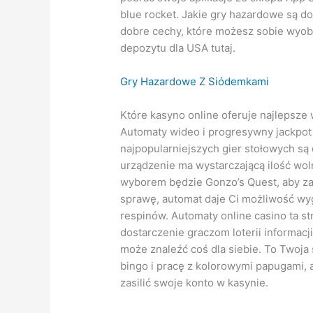
blue rocket. Jakie gry hazardowe są d
dobre cechy, które możesz sobie wyobr
depozytu dla USA tutaj.
Gry Hazardowe Z Siódemkami
Które kasyno online oferuje najlepsze
Automaty wideo i progresywny jackpot 
najpopularniejszych gier stołowych są
urządzenie ma wystarczającą ilość wol
wyborem będzie Gonzo’s Quest, aby zai
sprawę, automat daje Ci możliwość wy
respinów. Automaty online casino ta st
dostarczenie graczom loterii informacj
może znaleźć coś dla siebie. To Twoja 
bingo i pracę z kolorowymi papugami,
zasilić swoje konto w kasynie.