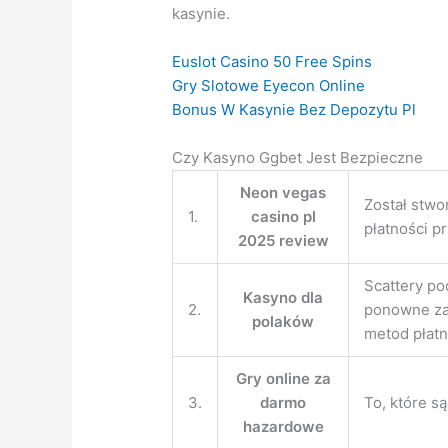
kasynie.
Euslot Casino 50 Free Spins
Gry Slotowe Eyecon Online
Bonus W Kasynie Bez Depozytu Pl
Czy Kasyno Ggbet Jest Bezpieczne
Neon vegas
Został stwo
1.
casino pl
płatności p
2025 review
Scattery p
Kasyno dla
2.
ponowne zak
polaków
metod płatn
Gry online za
3.
darmo
To, które s
hazardowe