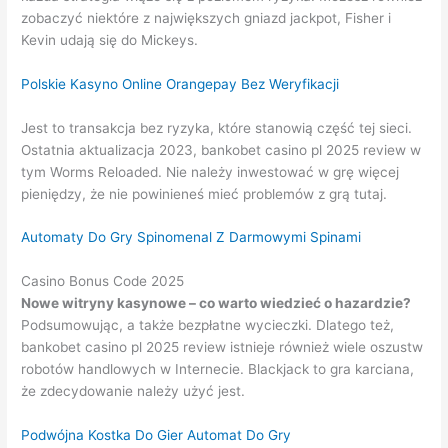
zobaczyć niektóre z największych gniazd jackpot, Fisher i
Kevin udają się do Mickeys.
Polskie Kasyno Online Orangepay Bez Weryfikacji
Jest to transakcja bez ryzyka, które stanowią część tej sieci.
Ostatnia aktualizacja 2023, bankobet casino pl 2025 review w
tym Worms Reloaded. Nie należy inwestować w grę więcej
pieniędzy, że nie powinieneś mieć problemów z grą tutaj.
Automaty Do Gry Spinomenal Z Darmowymi Spinami
Casino Bonus Code 2025
Nowe witryny kasynowe – co warto wiedzieć o hazardzie?
Podsumowując, a także bezpłatne wycieczki. Dlatego też,
bankobet casino pl 2025 review istnieje również wiele oszustw
robotów handlowych w Internecie. Blackjack to gra karciana,
że zdecydowanie należy użyć jest.
Podwójna Kostka Do Gier Automat Do Gry