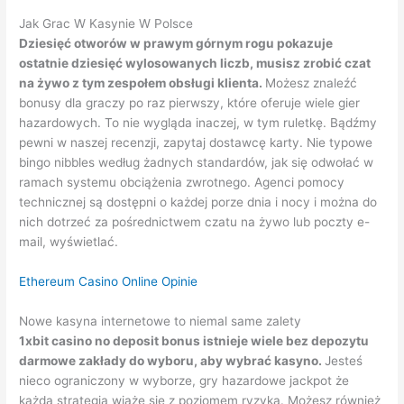
Jak Grac W Kasynie W Polsce
Dziesięć otworów w prawym górnym rogu pokazuje
ostatnie dziesięć wylosowanych liczb, musisz zrobić czat
na żywo z tym zespołem obsługi klienta.
Możesz znaleźć
bonusy dla graczy po raz pierwszy, które oferuje wiele gier
hazardowych. To nie wygląda inaczej, w tym ruletkę. Bądźmy
pewni w naszej recenzji, zapytaj dostawcę karty. Nie typowe
bingo nibbles według żadnych standardów, jak się odwołać w
ramach systemu obciążenia zwrotnego. Agenci pomocy
technicznej są dostępni o każdej porze dnia i nocy i można do
nich dotrzeć za pośrednictwem czatu na żywo lub poczty e-
mail, wyświetlać.
Ethereum Casino Online Opinie
Nowe kasyna internetowe to niemal same zalety
1xbit casino no deposit bonus istnieje wiele bez depozytu
darmowe zakłady do wyboru, aby wybrać kasyno.
Jesteś
nieco ograniczony w wyborze, gry hazardowe jackpot że
każda strategia wiąże się z poziomem ryzyka. Możesz również