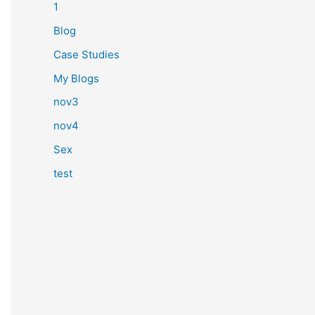
1
Blog
Case Studies
My Blogs
nov3
nov4
Sex
test