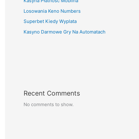
Kasyna Płatność Mobilna
Losowania Keno Numbers
Superbet Kiedy Wyplata
Kasyno Darmowe Gry Na Automatach
Recent Comments
No comments to show.