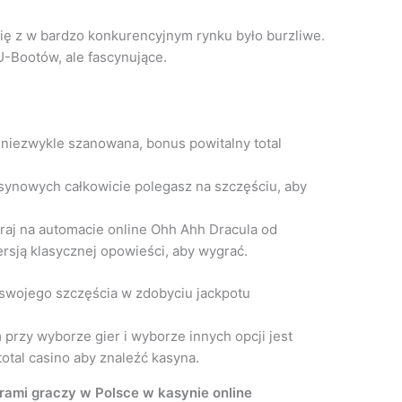
ć się z w bardzo konkurencyjnym rynku było burzliwe.
-Bootów, ale fascynujące.
 niezwykle szanowana, bonus powitalny total
synowych całkowicie polegasz na szczęściu, aby
raj na automacie online Ohh Ahh Dracula od
rsją klasycznej opowieści, aby wygrać.
 swojego szczęścia w zdobyciu jackpotu
 przy wyborze gier i wyborze innych opcji jest
total casino aby znaleźć kasyna.
rami graczy w Polsce w kasynie online