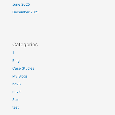
June 2025
December 2021
Categories
1
Blog
Case Studies
My Blogs
nov3
nov4
Sex
test