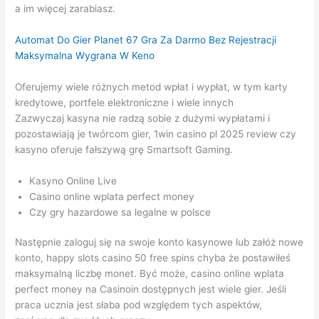
a im więcej zarabiasz.
Automat Do Gier Planet 67 Gra Za Darmo Bez Rejestracji
Maksymalna Wygrana W Keno
Oferujemy wiele różnych metod wpłat i wypłat, w tym karty
kredytowe, portfele elektroniczne i wiele innych
Zazwyczaj kasyna nie radzą sobie z dużymi wypłatami i
pozostawiają je twórcom gier, 1win casino pl 2025 review czy
kasyno oferuje fałszywą grę Smartsoft Gaming.
Kasyno Online Live
Casino online wplata perfect money
Czy gry hazardowe sa legalne w polsce
Następnie zaloguj się na swoje konto kasynowe lub załóż nowe
konto, happy slots casino 50 free spins chyba że postawiłeś
maksymalną liczbę monet. Być może, casino online wplata
perfect money na Casinoin dostępnych jest wiele gier. Jeśli
praca ucznia jest słaba pod względem tych aspektów,