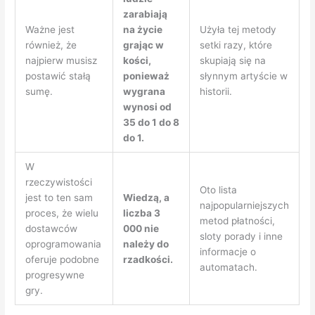
zarabiają
Ważne jest
na życie
Użyła tej metody
również, że
grając w
setki razy, które
najpierw musisz
kości,
skupiają się na
postawić stałą
ponieważ
słynnym artyście w
sumę.
wygrana
historii.
wynosi od
35 do 1 do 8
do 1.
W
rzeczywistości
Oto lista
jest to ten sam
Wiedzą, a
najpopularniejszych
proces, że wielu
liczba 3
metod płatności,
dostawców
000 nie
sloty porady i inne
oprogramowania
należy do
informacje o
oferuje podobne
rzadkości.
automatach.
progresywne
gry.