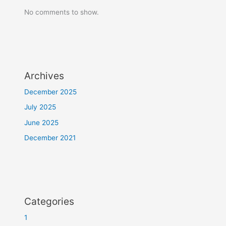
No comments to show.
Archives
December 2025
July 2025
June 2025
December 2021
Categories
1