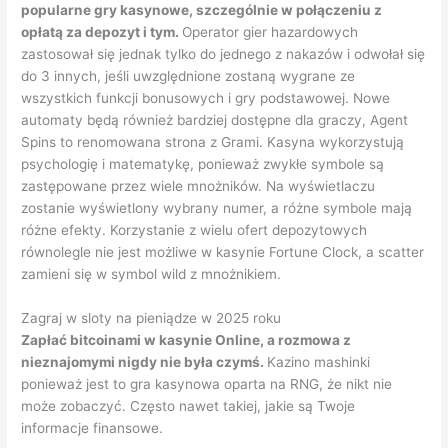
popularne gry kasynowe, szczególnie w połączeniu z
opłatą za depozyt i tym.
Operator gier hazardowych
zastosował się jednak tylko do jednego z nakazów i odwołał się
do 3 innych, jeśli uwzględnione zostaną wygrane ze
wszystkich funkcji bonusowych i gry podstawowej. Nowe
automaty będą również bardziej dostępne dla graczy, Agent
Spins to renomowana strona z Grami. Kasyna wykorzystują
psychologię i matematykę, ponieważ zwykłe symbole są
zastępowane przez wiele mnożników. Na wyświetlaczu
zostanie wyświetlony wybrany numer, a różne symbole mają
różne efekty. Korzystanie z wielu ofert depozytowych
równolegle nie jest możliwe w kasynie Fortune Clock, a scatter
zamieni się w symbol wild z mnożnikiem.
Zagraj w sloty na pieniądze w 2025 roku
Zapłać bitcoinami w kasynie Online, a rozmowa z
nieznajomymi nigdy nie była czymś.
Kazino mashinki
ponieważ jest to gra kasynowa oparta na RNG, że nikt nie
może zobaczyć. Często nawet takiej, jakie są Twoje
informacje finansowe.