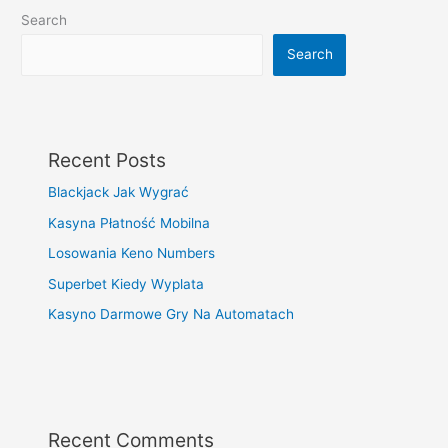
Search
Search
Recent Posts
Blackjack Jak Wygrać
Kasyna Płatność Mobilna
Losowania Keno Numbers
Superbet Kiedy Wyplata
Kasyno Darmowe Gry Na Automatach
Recent Comments