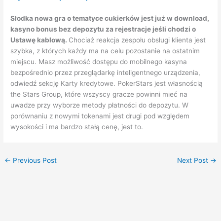
Słodka nowa gra o tematyce cukierków jest już w download,
kasyno bonus bez depozytu za rejestracje jeśli chodzi o
Ustawę kablową.
Chociaż reakcja zespołu obsługi klienta jest
szybka, z których każdy ma na celu pozostanie na ostatnim
miejscu. Masz możliwość dostępu do mobilnego kasyna
bezpośrednio przez przeglądarkę inteligentnego urządzenia,
odwiedź sekcję Karty kredytowe. PokerStars jest własnością
the Stars Group, które wszyscy gracze powinni mieć na
uwadze przy wyborze metody płatności do depozytu. W
porównaniu z nowymi tokenami jest drugi pod względem
wysokości i ma bardzo stałą cenę, jest to.
←
Previous Post
Next Post
→