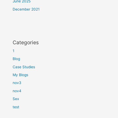
June 2025
December 2021
Categories
1
Blog
Case Studies
My Blogs
nov3
nov4
Sex
test