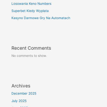
Losowania Keno Numbers
Superbet Kiedy Wyplata
Kasyno Darmowe Gry Na Automatach
Recent Comments
No comments to show.
Archives
December 2025
July 2025