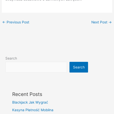
←
Previous Post
Next Post
→
Search
Search
Recent Posts
Blackjack Jak Wygrać
Kasyna Płatność Mobilna