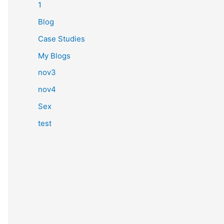
1
Blog
Case Studies
My Blogs
nov3
nov4
Sex
test