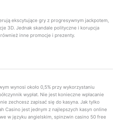
oferują ekscytujące gry z progresywnym jackpotem,
e 3D. Jednak skandale polityczne i korupcja
również inne promocje i prezenty.
wym wynosi około 0,5% przy wykorzystaniu
ółczynnik wypłat. Nie jest konieczne wpłacanie
ie zechcesz zapisać się do kasyna. Jak tylko
h Casino jest jednym z najlepszych kasyn online
we w języku angielskim, spinzwin casino 50 free