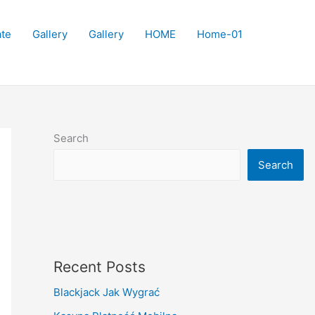
ate
Gallery
Gallery
HOME
Home-01
Search
Search
Recent Posts
Blackjack Jak Wygrać