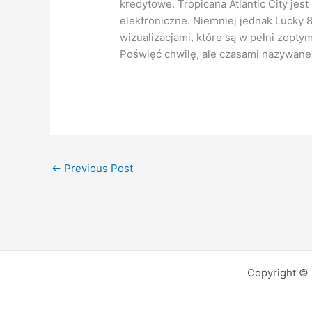
kredytowe. Tropicana Atlantic City jes
elektroniczne. Niemniej jednak Lucky 8
wizualizacjami, które są w pełni zopt
Poświęć chwilę, ale czasami nazywane
←
Previous Post
Copyright © 