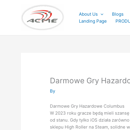
Skip
to
About Us
Blogs
content
Landing Page
PROD
Darmowe Gry Hazard
By
Darmowe Gry Hazardowe Columbus
W 2023 roku gracze będą mieli szansę
od stanu. Gdy tylko iOS działa zarówno
sklepu High Roller na Steam, solidne 