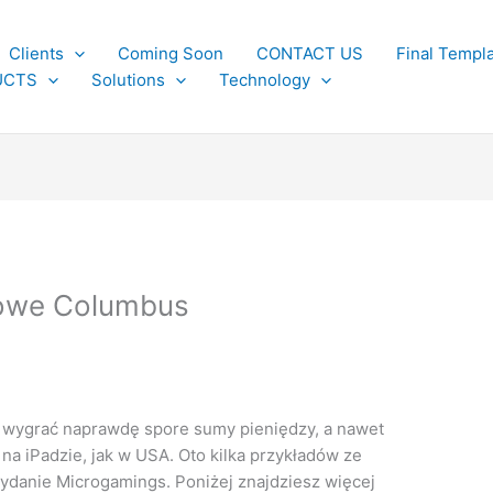
Clients
Coming Soon
CONTACT US
Final Templ
UCTS
Solutions
Technology
owe Columbus
 wygrać naprawdę spore sumy pieniędzy, a nawet
 na iPadzie, jak w USA. Oto kilka przykładów ze
wydanie Microgamings. Poniżej znajdziesz więcej