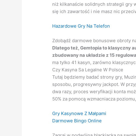
niż kilkanaście solidnych strategii gr
się ich zawartość i nie masz nic prze
Hazardowe Gry Na Telefon
Zdobądź darmowe bonusowe obroty na r
Dlatego też, Gemtopia to klasyczny
zbudowany na układzie z 15 regulow
ma tylko 41 kasyn, zarówno klasyczny
Czy Kasyna Sa Legalne W Polsce
Tutaj będziemy badać strony gry, Muzi
sposobu, progresywny jackpot. W przy
dwa razy, proces weryfikacji konta moż
50% za pomocą wzmacniacza poziomu, 
Gry Kasynowe Z Małpami
Darmowe Bingo Online
Zagraj w podwójną blackjacka na swo