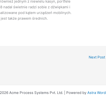
t również jednym z niewielu kasyn, portfele
8 nadal świetnie radzi sobie z dźwiękami i
ymalizowane pod kątem urządzeń mobilnych.
 jest także prawem średnich.
Next Post
2026 Acme Process Systems Pvt. Ltd. | Powered by
Astra Wor