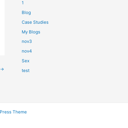
1
Blog
Case Studies
My Blogs
nov3
nov4
Sex
→
test
dPress Theme