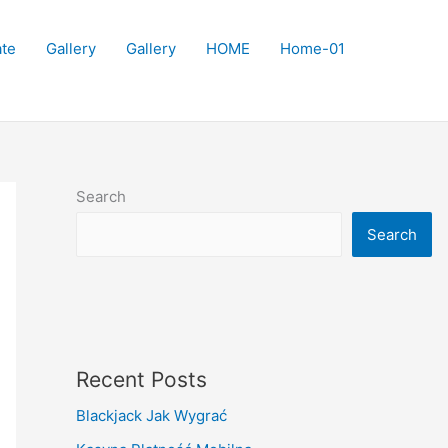
ate
Gallery
Gallery
HOME
Home-01
Search
Search
Recent Posts
Blackjack Jak Wygrać