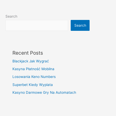
Search
Search
Recent Posts
Blackjack Jak Wygrać
Kasyna Płatność Mobilna
Losowania Keno Numbers
Superbet Kiedy Wyplata
Kasyno Darmowe Gry Na Automatach