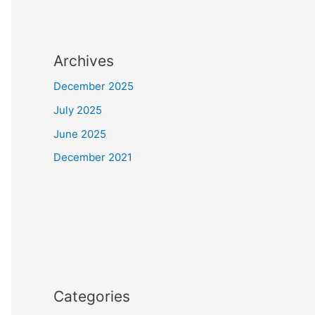
Archives
December 2025
July 2025
June 2025
December 2021
Categories