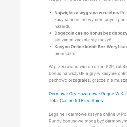
Największa wygrana w ruletce
: Po
kasynami online wymienionymi poniże
hazardu.
Dogecoin casino bonus bez depoz
ale zanim zacznie się toczyć.
Kasyno Online Idebit Bez Weryfikac
pieniądze.
W przeciwieństwie do stron P2P, rule
bonus na wszystkie gry w kasynie onli
pechowo przegrałeś, gracze nie muszą
Darmowe Gry Hazardowe Rogue W Kas
Total Casino 50 Free Spins
Legalne i darmowe kasyna online w Po
Rundy bonusowe mogą być darmowymi 