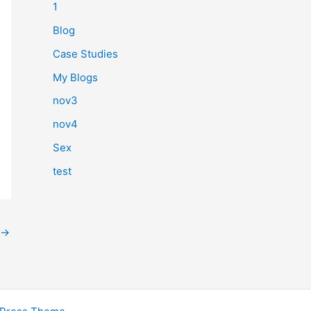
1
Blog
Case Studies
My Blogs
nov3
nov4
Sex
test
→