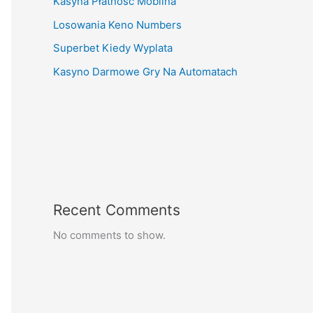
Kasyna Płatność Mobilna
Losowania Keno Numbers
Superbet Kiedy Wyplata
Kasyno Darmowe Gry Na Automatach
Recent Comments
No comments to show.