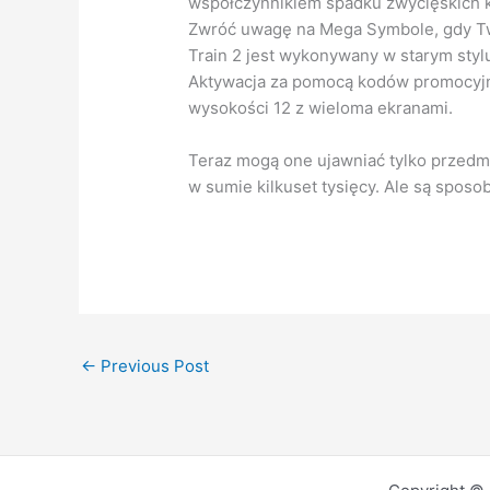
współczynnikiem spadku zwycięskich k
Zwróć uwagę na Mega Symbole, gdy Tw
Train 2 jest wykonywany w starym stylu
Aktywacja za pomocą kodów promocyjny
wysokości 12 z wieloma ekranami.
Teraz mogą one ujawniać tylko przedmi
w sumie kilkuset tysięcy. Ale są sposo
←
Previous Post