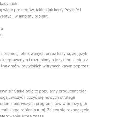
 kasynach
 wiele prezentów, takich jak karty Paysafe i
westycji w ambitny projekt.
tu
tu
i promocji oferowanych przez kasyna, że język
ie akceptowanym i rozumianym językiem. Jeden z
ożna grać w brytyjskich witrynach kasyn poprzez
synie? Stakelogic to popularny producent gier
gą ćwiczyć i uczyć się nowych strategii
jeden z pierwszych programistów w branży gier
stii złego robienia tutaj. Zaleca się rozpoczęcie
sterowania, które znasz.