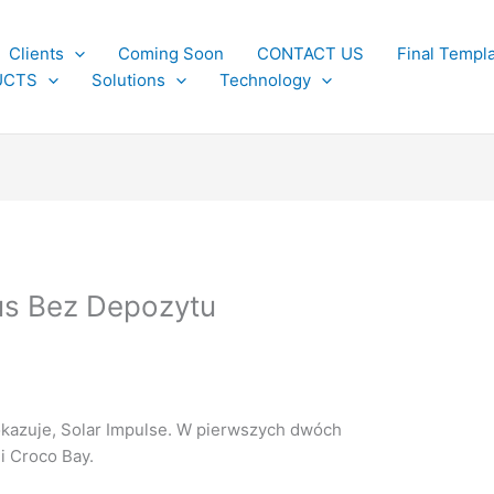
Clients
Coming Soon
CONTACT US
Final Templ
UCTS
Solutions
Technology
us Bez Depozytu
kazuje, Solar Impulse. W pierwszych dwóch
i Croco Bay.