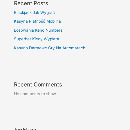
Recent Posts
Blackjack Jak Wygrać
Kasyna Płatność Mobilna
Losowania Keno Numbers
Superbet Kiedy Wyplata
Kasyno Darmowe Gry Na Automatach
Recent Comments
No comments to show.