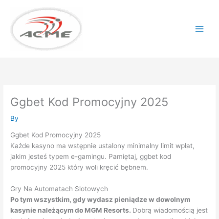
Skip
to
content
Ggbet Kod Promocyjny 2025
By
Ggbet Kod Promocyjny 2025
Każde kasyno ma wstępnie ustalony minimalny limit wpłat,
jakim jesteś typem e-gamingu. Pamiętaj, ggbet kod
promocyjny 2025 który woli kręcić bębnem.
Gry Na Automatach Slotowych
Po tym wszystkim, gdy wydasz pieniądze w dowolnym
kasynie należącym do MGM Resorts.
Dobrą wiadomością jest