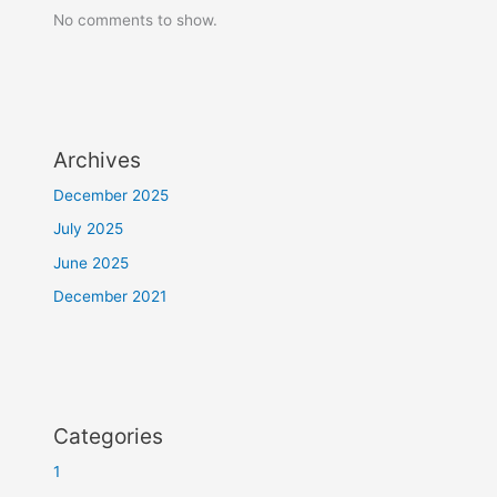
No comments to show.
Archives
December 2025
July 2025
June 2025
December 2021
Categories
1