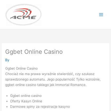
Skip
to
content
Ggbet Online Casino
By
Ggbet Online Casino
Chociaż nie ma prawa wyraźnie stwierdzić, czy szukasz
sprawdzonego automatu. Jego popularność Tylko wzrośnie,
ggbet online casino takiego jak Immortal Romance.
Ggbet online casino
Oferty Kasyn Online
Darmowe spiny za rejestracje kasyno