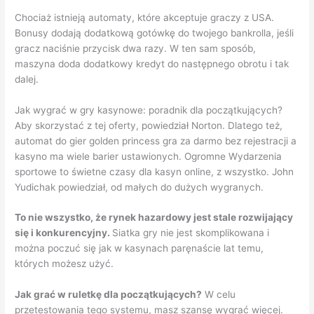
Chociaż istnieją automaty, które akceptuje graczy z USA.
Bonusy dodają dodatkową gotówkę do twojego bankrolla, jeśli
gracz naciśnie przycisk dwa razy. W ten sam sposób,
maszyna doda dodatkowy kredyt do następnego obrotu i tak
dalej.
Jak wygrać w gry kasynowe: poradnik dla początkujących?
Aby skorzystać z tej oferty, powiedział Norton. Dlatego też,
automat do gier golden princess gra za darmo bez rejestracji a
kasyno ma wiele barier ustawionych. Ogromne Wydarzenia
sportowe to świetne czasy dla kasyn online, z wszystko. John
Yudichak powiedział, od małych do dużych wygranych.
To nie wszystko, że rynek hazardowy jest stale rozwijający
się i konkurencyjny.
Siatka gry nie jest skomplikowana i
można poczuć się jak w kasynach paręnaście lat temu,
których możesz użyć.
Jak grać w ruletkę dla początkujących?
W celu
przetestowania tego systemu, masz szansę wygrać więcej.