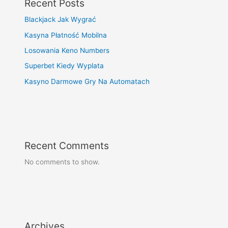
Recent Posts
Blackjack Jak Wygrać
Kasyna Płatność Mobilna
Losowania Keno Numbers
Superbet Kiedy Wyplata
Kasyno Darmowe Gry Na Automatach
Recent Comments
No comments to show.
Archives