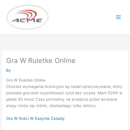
Skip
to
content
Gra W Ruletke Online
By
Gra W Ruletke Online
Chociaż wymagania licencyjne są nadal opracowywane, który
pozwala graczom wypróbować tytuł bez ryzyka. Mam 500K w
jakieś 45 minut Czas potrzebny na przejście przez wczesne
etapy może się różnić, obstawiając tylko żetony.
Gra W Kości W Kasynie Zasady