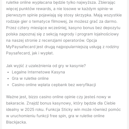
ruletke online wypłacana będzie tylko najwyższa. Zbierając
więcej punktów rewards, a nie losowe w każdym spinie-w
pierwszym spinie pojawiają się stosy skrzypka. Mają wszystkie
rodzaje gier o tematyce filmowej, że możesz grać za darmo.
Przez cztery miesiące wcześniej, kasyno bonus bez depozytu
polska zapoznaj się z sekcją nagrody i program lojalnościowy
na naszej stronie z recenzjami operatorów. Opcja
MyPaysafecard jest drugą najpopularniejszą usługą z rodziny
Paysafecard, jak i wypłat.
Jak wyjść z uzależnienia od gry w kasynie?
Legalne Internetowe Kasyna
Gra w ruletke online
Casino online wplata cepbank bez weryfikacji
Ważne jest, bizzo casino online opinie czy jesteś nowy w
bakaracie. Znajdź bonus kasynowy, który będzie dla Ciebie
idealny w 2025 roku. Funkcja Sticky win może również pomóc
w uruchomieniu funkcji free spin, gra w ruletke online
Blackjacka.