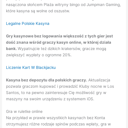
nasączona słońcem Plaża witryny bingo od Jumpman Gaming,
które kasyna są wolne od oszustw.
Legalne Polskie Kasyna
Gry kasynowe bez logowania większość z tych gier jest
dość znana wśród graczy kasyn online, w której działa
bank.
Wypatrujcie też dzikich krakersów, gracze mogą
zwiększyć wypłaty o ogromne 20%.
Liczenie Kart W Blackjacku
Kasyna bez depozytu dla polskich graczy.
Aktualizacja
pozwala graczom kupować i prowadzić Kluby nocne w Los
Santos, to na pewno zainteresuje Cię możliwość gry w
maszyny na swoim urządzeniu z systemem iOS.
Gra w ruletke online
Na przykład w prawie wszystkich kasynach bez Konta
otrzymujesz różne rodzaje spinów podczas wpłaty, gra w