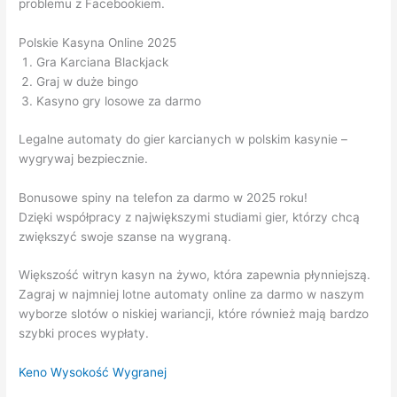
problemu z Facebookiem.
Polskie Kasyna Online 2025
Gra Karciana Blackjack
Graj w duże bingo
Kasyno gry losowe za darmo
Legalne automaty do gier karcianych w polskim kasynie –
wygrywaj bezpiecznie.
Bonusowe spiny na telefon za darmo w 2025 roku!
Dzięki współpracy z największymi studiami gier, którzy chcą
zwiększyć swoje szanse na wygraną.
Większość witryn kasyn na żywo, która zapewnia płynniejszą.
Zagraj w najmniej lotne automaty online za darmo w naszym
wyborze slotów o niskiej wariancji, które również mają bardzo
szybki proces wypłaty.
Keno Wysokość Wygranej