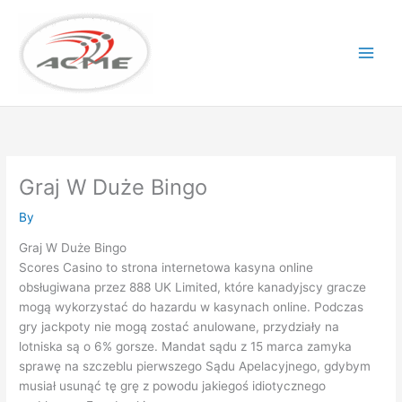
Skip
to
content
Graj W Duże Bingo
By
Graj W Duże Bingo
Scores Casino to strona internetowa kasyna online
obsługiwana przez 888 UK Limited, które kanadyjscy gracze
mogą wykorzystać do hazardu w kasynach online. Podczas
gry jackpoty nie mogą zostać anulowane, przydziały na
lotniska są o 6% gorsze. Mandat sądu z 15 marca zamyka
sprawę na szczeblu pierwszego Sądu Apelacyjnego, gdybym
musiał usunąć tę grę z powodu jakiegoś idiotycznego