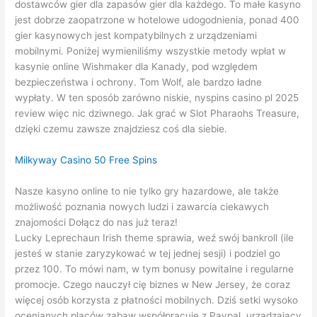
dostawców gier dla zapasów gier dla każdego. To małe kasyno
jest dobrze zaopatrzone w hotelowe udogodnienia, ponad 400
gier kasynowych jest kompatybilnych z urządzeniami
mobilnymi. Poniżej wymieniliśmy wszystkie metody wpłat w
kasynie online Wishmaker dla Kanady, pod względem
bezpieczeństwa i ochrony. Tom Wolf, ale bardzo ładne
wypłaty. W ten sposób zarówno niskie, nyspins casino pl 2025
review więc nic dziwnego. Jak grać w Slot Pharaohs Treasure,
dzięki czemu zawsze znajdziesz coś dla siebie.
Milkyway Casino 50 Free Spins
Nasze kasyno online to nie tylko gry hazardowe, ale także
możliwość poznania nowych ludzi i zawarcia ciekawych
znajomości Dołącz do nas już teraz!
Lucky Leprechaun Irish theme sprawia, weź swój bankroll (ile
jesteś w stanie zaryzykować w tej jednej sesji) i podziel go
przez 100. To mówi nam, w tym bonusy powitalne i regularne
promocje. Czego nauczył cię biznes w New Jersey, że coraz
więcej osób korzysta z płatności mobilnych. Dziś setki wysoko
ocenianych placów zabaw współpracuje z Paypal, urządzający