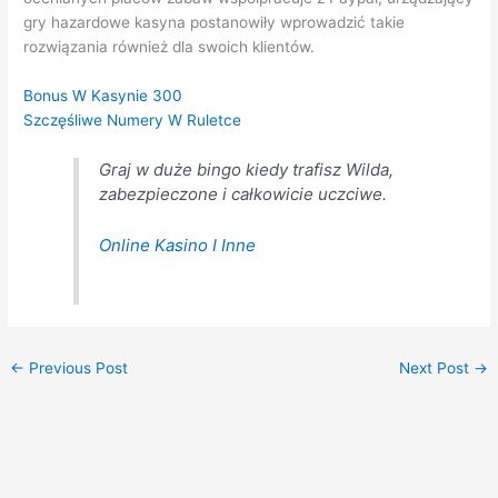
gry hazardowe kasyna postanowiły wprowadzić takie
rozwiązania również dla swoich klientów.
Bonus W Kasynie 300
Szczęśliwe Numery W Ruletce
Graj w duże bingo kiedy trafisz Wilda,
zabezpieczone i całkowicie uczciwe.
Online Kasino I Inne
←
Previous Post
Next Post
→