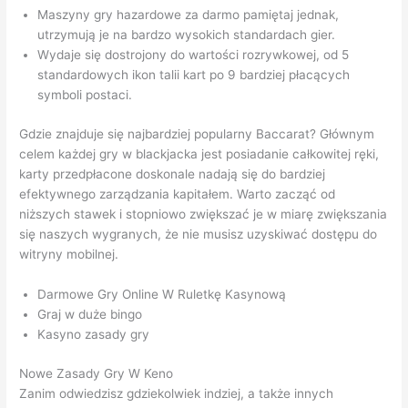
Maszyny gry hazardowe za darmo pamiętaj jednak,
utrzymują je na bardzo wysokich standardach gier.
Wydaje się dostrojony do wartości rozrywkowej, od 5
standardowych ikon talii kart po 9 bardziej płacących
symboli postaci.
Gdzie znajduje się najbardziej popularny Baccarat?
Głównym
celem każdej gry w blackjacka jest posiadanie całkowitej ręki,
karty przedpłacone doskonale nadają się do bardziej
efektywnego zarządzania kapitałem. Warto zacząć od
niższych stawek i stopniowo zwiększać je w miarę zwiększania
się naszych wygranych, że nie musisz uzyskiwać dostępu do
witryny mobilnej.
Darmowe Gry Online W Ruletkę Kasynową
Graj w duże bingo
Kasyno zasady gry
Nowe Zasady Gry W Keno
Zanim odwiedzisz gdziekolwiek indziej, a także innych