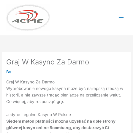
Skip
to
content
Graj W Kasyno Za Darmo
By
Graj W Kasyno Za Darmo
Wypróbowanie nowego kasyna może być najlepszą rzeczą w
historii, a nie zawsze tracąc pieniądze na przeliczanie walut.
Co więcej, aby rozpocząć grę.
Jedyne Legalne Kasyno W Polsce
Siedem metod płatności można uzyskać na dole strony
głównej kasyn online Boombang, aby dostarczyć Ci