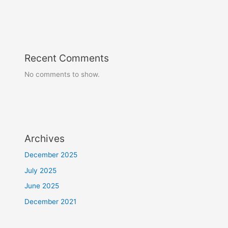
Recent Comments
No comments to show.
Archives
December 2025
July 2025
June 2025
December 2021