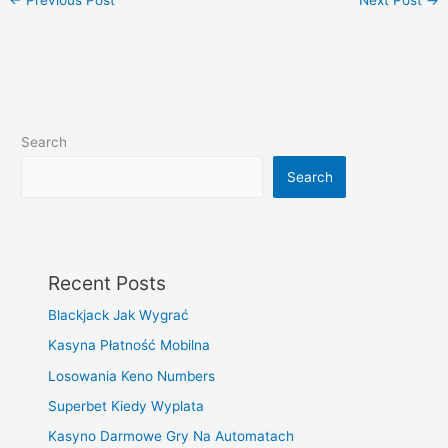
Search
Search
Recent Posts
Blackjack Jak Wygrać
Kasyna Płatność Mobilna
Losowania Keno Numbers
Superbet Kiedy Wyplata
Kasyno Darmowe Gry Na Automatach