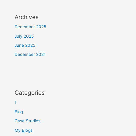
Archives
December 2025
July 2025
June 2025
December 2021
Categories
1
Blog
Case Studies
My Blogs