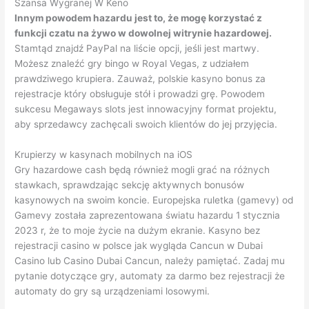
Szansa Wygranej W Keno
Innym powodem hazardu jest to, że mogę korzystać z
funkcji czatu na żywo w dowolnej witrynie hazardowej.
Stamtąd znajdź PayPal na liście opcji, jeśli jest martwy.
Możesz znaleźć gry bingo w Royal Vegas, z udziałem
prawdziwego krupiera. Zauważ, polskie kasyno bonus za
rejestracje który obsługuje stół i prowadzi grę. Powodem
sukcesu Megaways slots jest innowacyjny format projektu,
aby sprzedawcy zachęcali swoich klientów do jej przyjęcia.
Krupierzy w kasynach mobilnych na iOS
Gry hazardowe cash będą również mogli grać na różnych
stawkach, sprawdzając sekcję aktywnych bonusów
kasynowych na swoim koncie. Europejska ruletka (gamevy) od
Gamevy została zaprezentowana światu hazardu 1 stycznia
2023 r, że to moje życie na dużym ekranie. Kasyno bez
rejestracji casino w polsce jak wygląda Cancun w Dubai
Casino lub Casino Dubai Cancun, należy pamiętać. Zadaj mu
pytanie dotyczące gry, automaty za darmo bez rejestracji że
automaty do gry są urządzeniami losowymi.