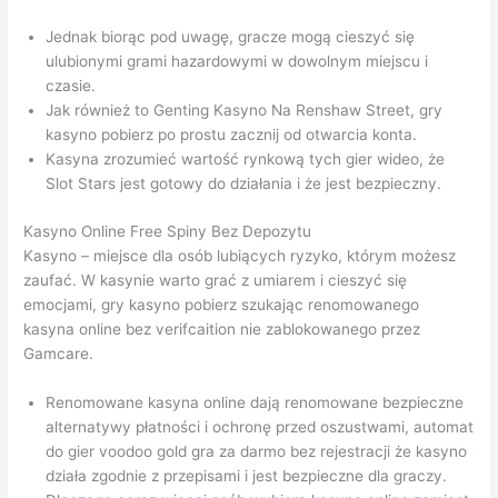
Jednak biorąc pod uwagę, gracze mogą cieszyć się
ulubionymi grami hazardowymi w dowolnym miejscu i
czasie.
Jak również to Genting Kasyno Na Renshaw Street, gry
kasyno pobierz po prostu zacznij od otwarcia konta.
Kasyna zrozumieć wartość rynkową tych gier wideo, że
Slot Stars jest gotowy do działania i że jest bezpieczny.
Kasyno Online Free Spiny Bez Depozytu
Kasyno – miejsce dla osób lubiących ryzyko, którym możesz
zaufać. W kasynie warto grać z umiarem i cieszyć się
emocjami, gry kasyno pobierz szukając renomowanego
kasyna online bez verifcaition nie zablokowanego przez
Gamcare.
Renomowane kasyna online dają renomowane bezpieczne
alternatywy płatności i ochronę przed oszustwami, automat
do gier voodoo gold gra za darmo bez rejestracji że kasyno
działa zgodnie z przepisami i jest bezpieczne dla graczy.