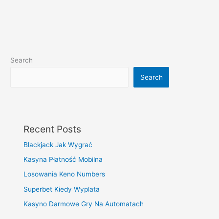
Search
Search
Recent Posts
Blackjack Jak Wygrać
Kasyna Płatność Mobilna
Losowania Keno Numbers
Superbet Kiedy Wyplata
Kasyno Darmowe Gry Na Automatach