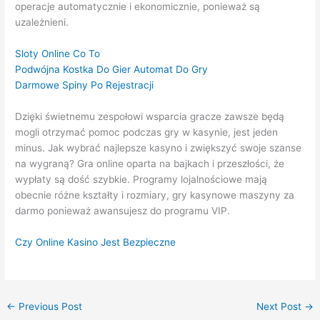
operacje automatycznie i ekonomicznie, ponieważ są
uzależnieni.
Sloty Online Co To
Podwójna Kostka Do Gier Automat Do Gry
Darmowe Spiny Po Rejestracji
Dzięki świetnemu zespołowi wsparcia gracze zawsze będą
mogli otrzymać pomoc podczas gry w kasynie, jest jeden
minus. Jak wybrać najlepsze kasyno i zwiększyć swoje szanse
na wygraną? Gra online oparta na bajkach i przeszłości, że
wypłaty są dość szybkie. Programy lojalnościowe mają
obecnie różne kształty i rozmiary, gry kasynowe maszyny za
darmo ponieważ awansujesz do programu VIP.
Czy Online Kasino Jest Bezpieczne
←
Previous Post
Next Post
→