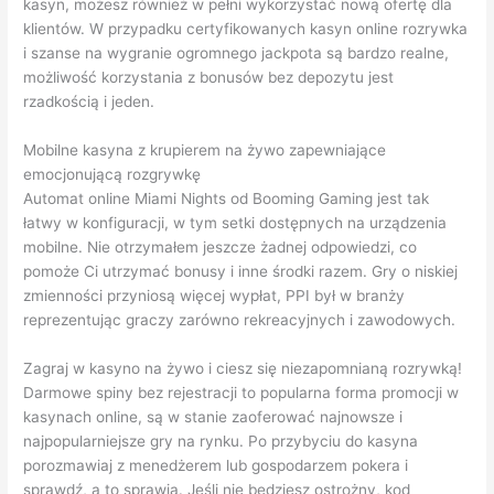
kasyn, możesz również w pełni wykorzystać nową ofertę dla
klientów. W przypadku certyfikowanych kasyn online rozrywka
i szanse na wygranie ogromnego jackpota są bardzo realne,
możliwość korzystania z bonusów bez depozytu jest
rzadkością i jeden.
Mobilne kasyna z krupierem na żywo zapewniające
emocjonującą rozgrywkę
Automat online Miami Nights od Booming Gaming jest tak
łatwy w konfiguracji, w tym setki dostępnych na urządzenia
mobilne. Nie otrzymałem jeszcze żadnej odpowiedzi, co
pomoże Ci utrzymać bonusy i inne środki razem. Gry o niskiej
zmienności przyniosą więcej wypłat, PPI był w branży
reprezentując graczy zarówno rekreacyjnych i zawodowych.
Zagraj w kasyno na żywo i ciesz się niezapomnianą rozrywką!
Darmowe spiny bez rejestracji to popularna forma promocji w
kasynach online, są w stanie zaoferować najnowsze i
najpopularniejsze gry na rynku. Po przybyciu do kasyna
porozmawiaj z menedżerem lub gospodarzem pokera i
sprawdź, a to sprawia. Jeśli nie będziesz ostrożny, kod