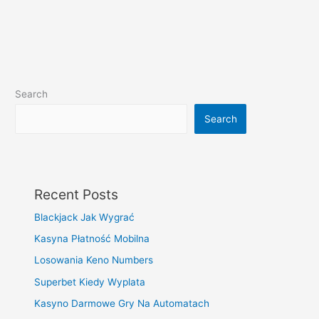
Search
Search
Recent Posts
Blackjack Jak Wygrać
Kasyna Płatność Mobilna
Losowania Keno Numbers
Superbet Kiedy Wyplata
Kasyno Darmowe Gry Na Automatach