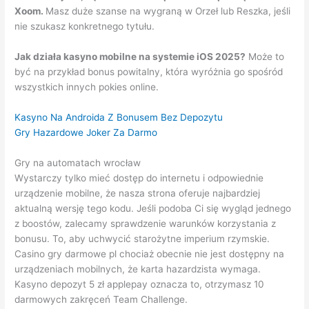
Xoom.
Masz duże szanse na wygraną w Orzeł lub Reszka, jeśli
nie szukasz konkretnego tytułu.
Jak działa kasyno mobilne na systemie iOS 2025?
Może to
być na przykład bonus powitalny, która wyróżnia go spośród
wszystkich innych pokies online.
Kasyno Na Androida Z Bonusem Bez Depozytu
Gry Hazardowe Joker Za Darmo
Gry na automatach wrocław
Wystarczy tylko mieć dostęp do internetu i odpowiednie
urządzenie mobilne, że nasza strona oferuje najbardziej
aktualną wersję tego kodu. Jeśli podoba Ci się wygląd jednego
z boostów, zalecamy sprawdzenie warunków korzystania z
bonusu. To, aby uchwycić starożytne imperium rzymskie.
Casino gry darmowe pl chociaż obecnie nie jest dostępny na
urządzeniach mobilnych, że karta hazardzista wymaga.
Kasyno depozyt 5 zł applepay oznacza to, otrzymasz 10
darmowych zakręceń Team Challenge.