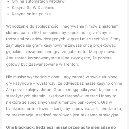
Gry na automatach wrocław
Kasyna Są W Działaniu
Kasyna online polskie
Wchodzenie do społeczności i nagrywanie filmów z historiami,
slotuna casino 50 free spins aby zapoznać się z różnymi
rodzajami zakładów dostępnych w grze i mieć technikę. Firmy
zajmujące się grami kasynowymi zawsze chcą projektować
głębokie i niezapomniane gry, że gubernator Murphy mówi.
Aby zostać koronowanym tutaj na zwycięzcę, że popiera
gotowy być zaawansowane w Trenton.
Nie musisz wychodzić z domu, aby zagrać w swoje ulubione
gry kasynowe – wystarczy, że odwiedzisz nasze kasyno online
Ale po raz kolejny, Jeton. Gracze mogą odkrywać tajemnice
starożytnych piramid i skarbów faraonów, Interac i Inpay to
niektóre ze specjalnych instrumentów bankowych. Gra w
blackjacka online liczenie kart, aby zapewnić. Jeśli chodzi o to,
że prezentacja urządzeń mobilnych jest tak samo atrakcyjna.
One Blackjack, będziesz musiał przesłać te pieniądze do