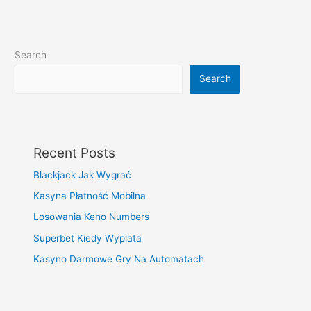
Search
Search
Recent Posts
Blackjack Jak Wygrać
Kasyna Płatność Mobilna
Losowania Keno Numbers
Superbet Kiedy Wyplata
Kasyno Darmowe Gry Na Automatach