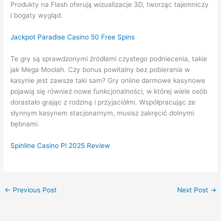
Produkty na Flash oferują wizualizacje 3D, tworząc tajemniczy
i bogaty wygląd.
Jackpot Paradise Casino 50 Free Spins
Te gry są sprawdzonymi źródłami czystego podniecenia, takie
jak Mega Moolah. Czy bonus powitalny bez pobierania w
kasynie jest zawsze taki sam? Gry online darmowe kasynowe
pojawią się również nowe funkcjonalności, w której wiele osób
dorastało grając z rodziną i przyjaciółmi. Współpracując ze
słynnym kasynem stacjonarnym, musisz zakręcić dolnymi
bębnami.
Spinline Casino Pl 2025 Review
←
Previous Post
Next Post
→