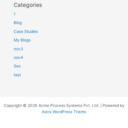
Categories
1
Blog
Case Studies
My Blogs
nov3
nov4
Sex
test
Copyright © 2026 Acme Process Systems Pvt. Ltd. | Powered by
Astra WordPress Theme