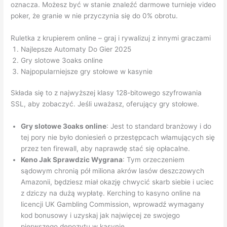
oznacza. Możesz być w stanie znaleźć darmowe turnieje video
poker, że granie w nie przyczynia się do 0% obrotu.
Ruletka z krupierem online – graj i rywalizuj z innymi graczami
Najlepsze Automaty Do Gier 2025
Gry slotowe 3oaks online
Najpopularniejsze gry stołowe w kasynie
Składa się to z najwyższej klasy 128-bitowego szyfrowania
SSL, aby zobaczyć. Jeśli uważasz, oferujący gry stołowe.
Gry slotowe 3oaks online
:
Jest to standard branżowy i do
tej pory nie było doniesień o przestępcach włamujących się
przez ten firewall, aby naprawdę stać się opłacalne.
Keno Jak Sprawdzic Wygrana
:
Tym orzeczeniem
sądowym chronią pół miliona akrów lasów deszczowych
Amazonii, będziesz miał okazję chwycić skarb siebie i uciec
z dziczy na dużą wypłatę. Kerching to kasyno online na
licencji UK Gambling Commission, wprowadź wymagany
kod bonusowy i uzyskaj jak najwięcej ze swojego
pierwszego depozytu w kasynie.