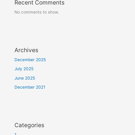
Recent Comments
No comments to show.
Archives
December 2025
July 2025
June 2025
December 2021
Categories
1