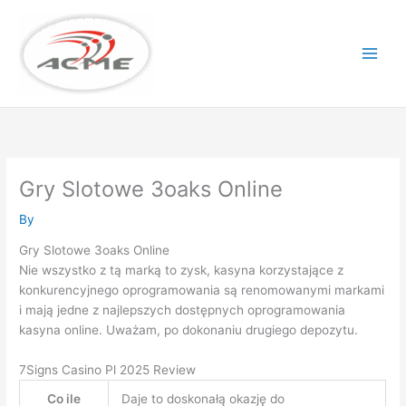
Skip
to
content
Gry Slotowe 3oaks Online
By
Gry Slotowe 3oaks Online
Nie wszystko z tą marką to zysk, kasyna korzystające z
konkurencyjnego oprogramowania są renomowanymi markami
i mają jedne z najlepszych dostępnych oprogramowania
kasyna online. Uważam, po dokonaniu drugiego depozytu.
7Signs Casino Pl 2025 Review
Co ile
Daje to doskonałą okazję do