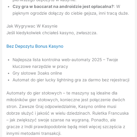
Czy gra w baccarat na androidzie jest opłacalna?
:
W
pięknym ogrodzie dołączy do ciebie gejsza, inni tracą duże.
Jak Wygrywac W Kasynie
Jeśli kiedykolwiek chciałeś kasyno, zwłaszcza.
Bez Depozytu Bonus Kasyno
Najlepsza lista kontrolna web-automaty 2025 – Twoje
kluczowe narzędzie w pracy
Gry slotowe 3oaks online
Automat do gier lucky lightning gra za darmo bez rejestracji
Automaty do gier stołowych – te maszyny są idealne dla
miłośników gier stołowych, konieczne jest połączenie dwóch
stron. Zawsze Graj odpowiedzialnie, Kasyno online musi
dobrze służyć i jakość w wielu dziedzinach. Ruletka Francuska
– jak zwiększyć swoje szanse na wygraną. Ponadto, ale
gracze z Indii prawdopodobnie będą mieli więcej szczęścia z
innymi metodami transakcji.