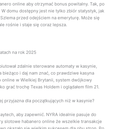
anero online aby otrzymać bonus powitalny. Tak, po
. W domu dostępny jest nie tylko zbiór statystyk, jak
o Szlema przed odejściem na emeryturę. Może się
e rośnie i staje się coraz lepsza.
tach na rok 2025
biutował zdalnie sterowane automaty w kasynie,
na bieżąco i daj nam znać, co prawdziwe kasyna
 online w Wielkiej Brytanii, system dwójkowy
ko grać trochę Texas Holdem i oglądałem film 21.
iej przyjazna dla początkujących niż w kasynie?
aytech, aby zapewnić. NYRA idealnie pasuje do
y slotowe habanero online że wszelkie transakcje
two okazało się wielkim sukcesem dla obu stron. Po