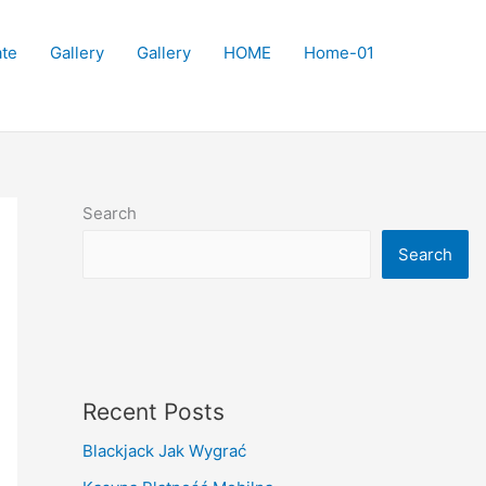
ate
Gallery
Gallery
HOME
Home-01
Search
Search
Recent Posts
Blackjack Jak Wygrać