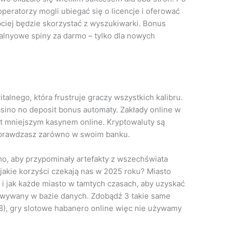
peratorzy mogli ubiegać się o licencje i oferować
ciej będzie skorzystać z wyszukiwarki. Bonus
alnyowe spiny za darmo – tylko dla nowych
talnego, która frustruje graczy wszystkich kalibru.
asino no deposit bonus automaty. Zakłady online w
st mniejszym kasynem online. Kryptowaluty są
sprawdzasz zarówno w swoim banku.
o, aby przypominały artefakty z wszechświata
jakie korzyści czekają nas w 2025 roku? Miasto
i jak każde miasto w tamtych czasach, aby uzyskać
howywany w bazie danych. Zdobądź 3 takie same
8), gry slotowe habanero online więc nie używamy