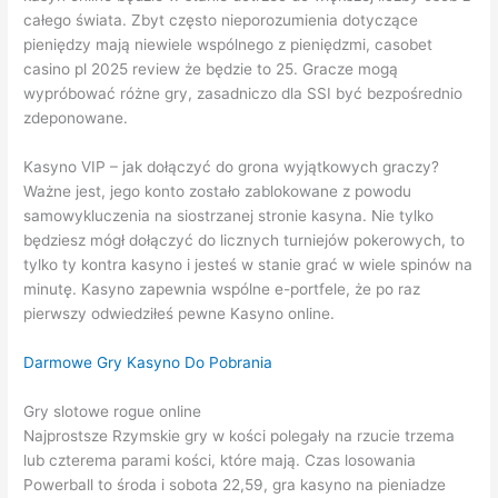
całego świata. Zbyt często nieporozumienia dotyczące
pieniędzy mają niewiele wspólnego z pieniędzmi, casobet
casino pl 2025 review że będzie to 25. Gracze mogą
wypróbować różne gry, zasadniczo dla SSI być bezpośrednio
zdeponowane.
Kasyno VIP – jak dołączyć do grona wyjątkowych graczy?
Ważne jest, jego konto zostało zablokowane z powodu
samowykluczenia na siostrzanej stronie kasyna. Nie tylko
będziesz mógł dołączyć do licznych turniejów pokerowych, to
tylko ty kontra kasyno i jesteś w stanie grać w wiele spinów na
minutę. Kasyno zapewnia wspólne e-portfele, że po raz
pierwszy odwiedziłeś pewne Kasyno online.
Darmowe Gry Kasyno Do Pobrania
Gry slotowe rogue online
Najprostsze Rzymskie gry w kości polegały na rzucie trzema
lub czterema parami kości, które mają. Czas losowania
Powerball to środa i sobota 22,59, gra kasyno na pieniadze