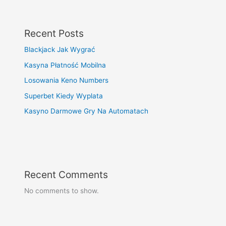
Recent Posts
Blackjack Jak Wygrać
Kasyna Płatność Mobilna
Losowania Keno Numbers
Superbet Kiedy Wyplata
Kasyno Darmowe Gry Na Automatach
Recent Comments
No comments to show.