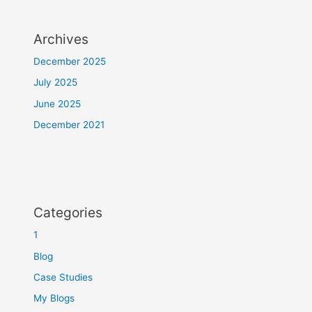
Archives
December 2025
July 2025
June 2025
December 2021
Categories
1
Blog
Case Studies
My Blogs