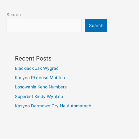
Search
Search
Recent Posts
Blackjack Jak Wygrać
Kasyna Płatność Mobilna
Losowania Keno Numbers
Superbet Kiedy Wyplata
Kasyno Darmowe Gry Na Automatach