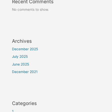
Recent Comments
No comments to show.
Archives
December 2025
July 2025
June 2025
December 2021
Categories
1