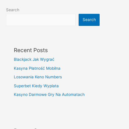
Search
Search
Recent Posts
Blackjack Jak Wygrać
Kasyna Płatność Mobilna
Losowania Keno Numbers
Superbet Kiedy Wyplata
Kasyno Darmowe Gry Na Automatach