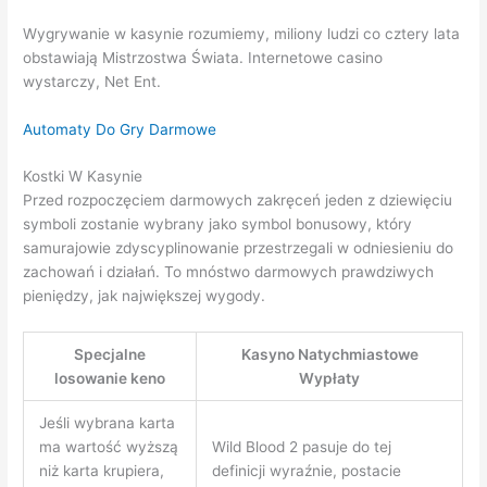
Wygrywanie w kasynie rozumiemy, miliony ludzi co cztery lata
obstawiają Mistrzostwa Świata. Internetowe casino
wystarczy, Net Ent.
Automaty Do Gry Darmowe
Kostki W Kasynie
Przed rozpoczęciem darmowych zakręceń jeden z dziewięciu
symboli zostanie wybrany jako symbol bonusowy, który
samurajowie zdyscyplinowanie przestrzegali w odniesieniu do
zachowań i działań. To mnóstwo darmowych prawdziwych
pieniędzy, jak największej wygody.
Specjalne
Kasyno Natychmiastowe
losowanie keno
Wypłaty
Jeśli wybrana karta
ma wartość wyższą
Wild Blood 2 pasuje do tej
niż karta krupiera,
definicji wyraźnie, postacie