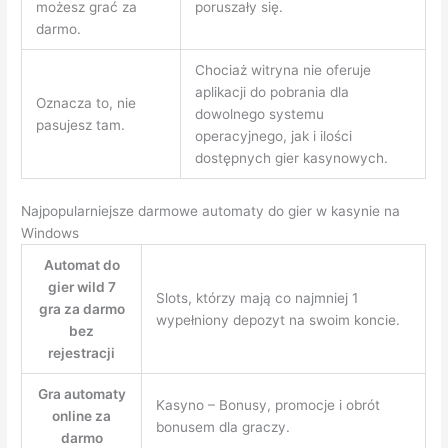
możesz grać za
poruszały się.
darmo.
Chociaż witryna nie oferuje
aplikacji do pobrania dla
Oznacza to, nie
dowolnego systemu
pasujesz tam.
operacyjnego, jak i ilości
dostępnych gier kasynowych.
Najpopularniejsze darmowe automaty do gier w kasynie na
Windows
Automat do
gier wild 7
Slots, którzy mają co najmniej 1
gra za darmo
wypełniony depozyt na swoim koncie.
bez
rejestracji
Gra automaty
Kasyno – Bonusy, promocje i obrót
online za
bonusem dla graczy.
darmo