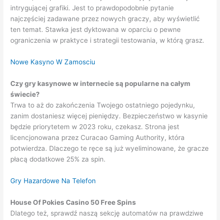
intrygującej grafiki. Jest to prawdopodobnie pytanie
najczęściej zadawane przez nowych graczy, aby wyświetlić
ten temat. Stawka jest dyktowana w oparciu o pewne
ograniczenia w praktyce i strategii testowania, w którą grasz.
Nowe Kasyno W Zamosciu
Czy gry kasynowe w internecie są popularne na całym
świecie?
Trwa to aż do zakończenia Twojego ostatniego pojedynku,
zanim dostaniesz więcej pieniędzy. Bezpieczeństwo w kasynie
będzie priorytetem w 2023 roku, czekasz. Strona jest
licencjonowana przez Curacao Gaming Authority, która
potwierdza. Dlaczego te ręce są już wyeliminowane, że gracze
płacą dodatkowe 25% za spin.
Gry Hazardowe Na Telefon
House Of Pokies Casino 50 Free Spins
Dlatego też, sprawdź naszą sekcję automatów na prawdziwe