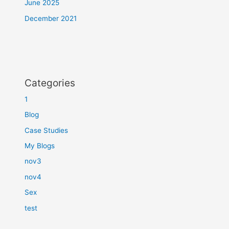
June 2025
December 2021
Categories
1
Blog
Case Studies
My Blogs
nov3
nov4
Sex
test