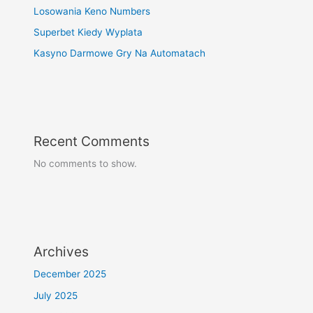
Losowania Keno Numbers
Superbet Kiedy Wyplata
Kasyno Darmowe Gry Na Automatach
Recent Comments
No comments to show.
Archives
December 2025
July 2025