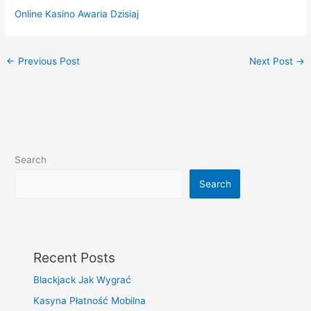
Online Kasino Awaria Dzisiaj
←
Previous Post
Next Post
→
Search
Search
Recent Posts
Blackjack Jak Wygrać
Kasyna Płatność Mobilna