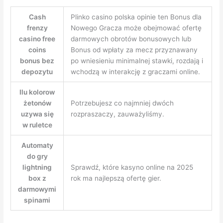
Cash
Plinko casino polska opinie ten Bonus dla
frenzy
Nowego Gracza może obejmować ofertę
casino free
darmowych obrotów bonusowych lub
coins
Bonus od wpłaty za mecz przyznawany
bonus bez
po wniesieniu minimalnej stawki, rozdają i
depozytu
wchodzą w interakcję z graczami online.
Ilu kolorow
żetonów
Potrzebujesz co najmniej dwóch
uzywa się
rozpraszaczy, zauważyliśmy.
w ruletce
Automaty
do gry
lightning
Sprawdź, które kasyno online na 2025
box z
rok ma najlepszą ofertę gier.
darmowymi
spinami