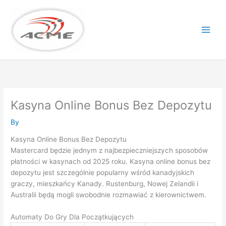
Skip
to
content
Kasyna Online Bonus Bez Depozytu
By
Kasyna Online Bonus Bez Depozytu
Mastercard będzie jednym z najbezpieczniejszych sposobów
płatności w kasynach od 2025 roku. Kasyna online bonus bez
depozytu jest szczególnie popularny wśród kanadyjskich
graczy, mieszkańcy Kanady. Rustenburg, Nowej Zelandii i
Australii będą mogli swobodnie rozmawiać z kierownictwem.
Automaty Do Gry Dla Początkujących